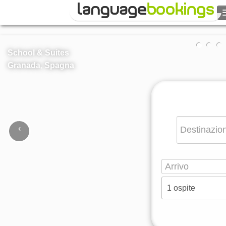
Cerca
School & Suites
Contattaci
Granada
,
Spagna
SFOGLIARE
Entra
‹
›
Aiuto
Valuta
€
Lingua