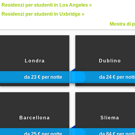
Residenzi per studenti in Los Angeles »
Residenzi per studenti in Uxbridge »
Mostra di p
34 alloggi in
19 alloggi in
Londra
Dublino
da 23 € per notte
da 24 € per nott
20 alloggi in
2 alloggi in
Barcellona
Sliema
da 25 € per notte
da 84 € per nott