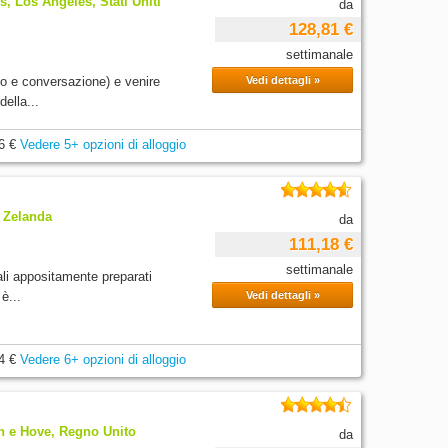
 Los Angeles, Stati Uniti
da
128,81 €
settimanale
o e conversazione) e venire
Vedi dettagli »
della...
6 €
Vedere 5+ opzioni di alloggio
a Zelanda
da
111,18 €
settimanale
iali appositamente preparati
è...
Vedi dettagli »
4 €
Vedere 6+ opzioni di alloggio
n e Hove, Regno Unito
da