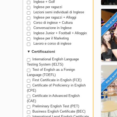
Inglese + Golf
Inglese per ragazzi
Lezioni semi individuali di Inglese
5% di sco
Inglese per ragazzi + Alloggi
Corso di inglese + Cultura
Conversazione in Inglese
Inglese Junior + Football + Alloggio
Inglese per il Marketing
Lavoro e corso di inglese
▼
Certificazioni
International English Language
Testing System (IELTS)
Test of English as a Foreign
6% di sco
Language (TOEFL)
First Certificate in English (FCE)
Certificate of Proficiency in English
(CPE)
Certificate in Advanced English
(CAE)
Preliminary English Test (PET)
Business English Certificate (BEC)
International Legal English Certificate