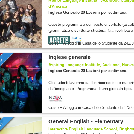
nto
Mentor Language Institute - Westwood Campus,
d'America
Inglese Generale 20 Lezioni per settimana
Questo programma è composto di verbale (ascolt
(grammatica e scrittura) struttura. Nia livelli base 
Corso + Alloggio
in Casa dello Studente
da
242,3
Inglese generale
nto
Aspiring Language Institute, Auckland, Nuov
Inglese Generale 20 Lezioni per settimana
Gli studenti lavorano da libri riconosciuti e mater
dall'insegnante. Programma di una giornata tipica 
Corso + Alloggio
in Casa dello Studente
da
173,6
General English - Elementary
nto
Interactive English Language School, Brighto