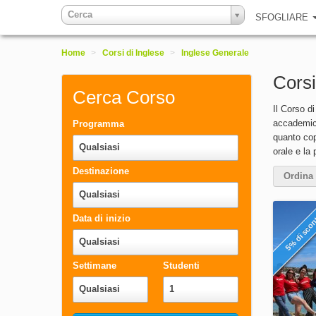
Cerca
SFOGLIARE
Home
>
Corsi di Inglese
>
Inglese Generale
Corsi
Cerca Corso
Il Corso d
accademich
Programma
quanto cop
Qualsiasi
orale e la
Destinazione
Ordina 
Qualsiasi
5% di sco
Data di inizio
Qualsiasi
Settimane
Studenti
Qualsiasi
1