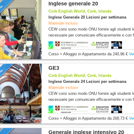
Inglese generale 20
nto
Cork English World, Cork, Irlanda
Inglese Generale 20 Lezioni per settimana
Materiale incluso
CEW corsi sono modo ONU fornire agli studenti l
necessarie per comunicare efficacemente e con fi
Corso + Alloggio
in Appartamento
da
240,96 €
Ve
GE3
nto
Cork English World, Cork, Irlanda
Inglese Generale 24 Lezioni per settimana
Materiale incluso
CEW corsi sono modo ONU fornire agli studenti l
necessarie per comunicare efficacemente e con fi
Corso + Alloggio
in Appartamento
da
268,73 €
Ve
Generale inglese intensivo 20