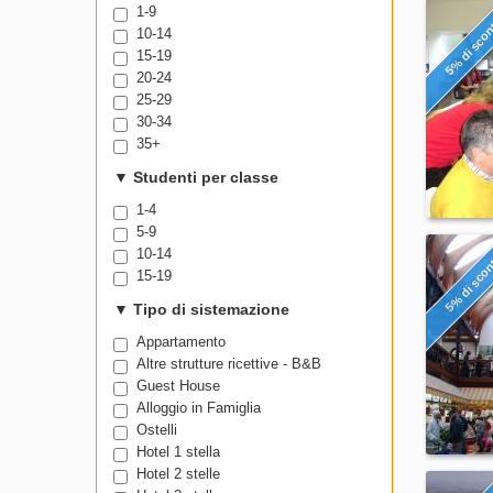
1-9
5% di sco
10-14
15-19
20-24
25-29
30-34
35+
▼
Studenti per classe
1-4
5-9
10-14
5% di sco
15-19
▼
Tipo di sistemazione
Appartamento
Altre strutture ricettive - B&B
Guest House
Alloggio in Famiglia
Ostelli
Hotel 1 stella
Hotel 2 stelle