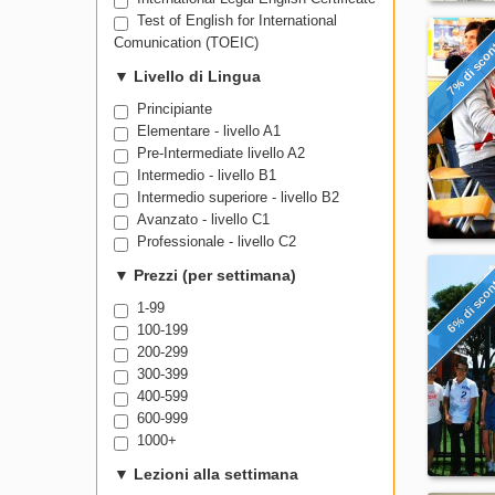
Test of English for International
Comunication (TOEIC)
7% di sco
▼
Livello di Lingua
Principiante
Elementare - livello A1
Pre-Intermediate livello A2
Intermedio - livello B1
Intermedio superiore - livello B2
Avanzato - livello C1
Professionale - livello C2
▼
Prezzi (per settimana)
6% di sco
1-99
100-199
200-299
300-399
400-599
600-999
1000+
▼
Lezioni alla settimana