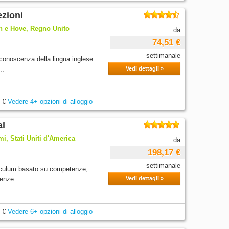
ezioni
n e Hove, Regno Unito
da
74,51 €
settimanale
conoscenza della lingua inglese.
..
Vedi dettagli »
 €
Vedere 4+ opzioni di alloggio
al
, Stati Uniti d'America
da
198,17 €
settimanale
iculum basato su competenze,
enze...
Vedi dettagli »
 €
Vedere 6+ opzioni di alloggio