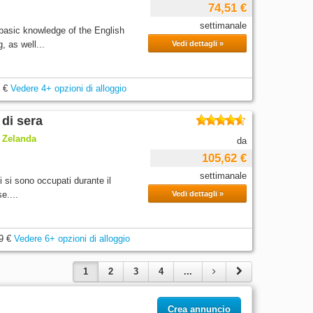
74,51 €
settimanale
 basic knowledge of the English
 as well...
Vedi dettagli »
 €
Vedere 4+ opzioni di alloggio
 di sera
a Zelanda
da
105,62 €
settimanale
i si sono occupati durante il
e....
Vedi dettagli »
9 €
Vedere 6+ opzioni di alloggio
1
2
3
4
...
Crea annuncio