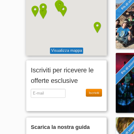
6% di sco
Visualizza mappa
6% di sco
Iscriviti per ricevere le
offerte esclusive
Iscriviti
7% di sco
Scarica la nostra guida