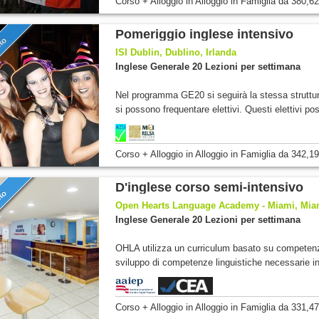
Corso + Alloggio
in Alloggio in Famiglia
da
380,62
Pomeriggio inglese intensivo
nto
ISI Dublin, Dublino, Irlanda
Inglese Generale 20 Lezioni per settimana
Nel programma GE20 si seguirà la stessa strutt
si possono frequentare elettivi. Questi elettivi po
Corso + Alloggio
in Alloggio in Famiglia
da
342,19
D'inglese corso semi-intensivo
nto
Open Hearts Language Academy - Miami, Miami
Inglese Generale 20 Lezioni per settimana
OHLA utilizza un curriculum basato su competenze,
sviluppo di competenze linguistiche necessarie in
Corso + Alloggio
in Alloggio in Famiglia
da
331,47