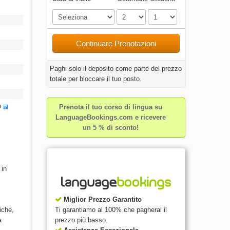
Continuare Prenotazioni
Paghi solo il deposito come parte del prezzo
totale per bloccare il tuo posto.
o
Prenota il tuo corso di lingua su
LanguageBookings.com e ricevere
un 5 % di sconto!
 in
Miglior Prezzo Garantito
Ti garantiamo al 100% che pagherai il
iche,
prezzo più basso.
a