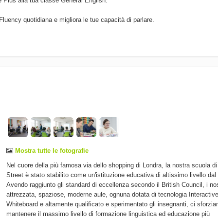
e Plus alla tua classe General English.
luency quotidiana e migliora le tue capacità di parlare.
Mostra tutte le fotografie
Nel cuore della più famosa via dello shopping di Londra, la nostra scuola d
Street è stato stabilito come un'istituzione educativa di altissimo livello dal
Avendo raggiunto gli standard di eccellenza secondo il British Council, i nos
attrezzata, spaziose, moderne aule, ognuna dotata di tecnologia Interactiv
Whiteboard e altamente qualificato e sperimentato gli insegnanti, ci sforzia
mantenere il massimo livello di formazione linguistica ed educazione più