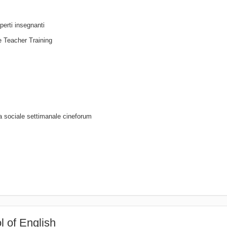
perti insegnanti
 e Teacher Training
a sociale settimanale cineforum
l of English