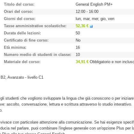
Titolo del corso
General English PM+
Orari del corso
12:00 - 16:00
Giorni del corso
lun, mar, mer, gio, ven
Tasse amministrative scolastiche
52,36 €
Durata delle lezioni
50
Certificato di fine corso
No
Età minima
16
Numero medio di studenti in classe
10
Materiale del corso
34,91 €
Obbligatorio e non inclus
o B2, Avanzato - livello C1
gli studenti che vogliono sviluppare la lingua che già conoscono o per iniziare
ave: ascolto, conversazione, lettura e scrittura attraverso lo studio interattivo.
o.
e vivace con particolare attenzione alla comunicazione. Se hai esigenze specif
iducia nel parlare, puoi combinare l'inglese generale con un'opzione Plus per l