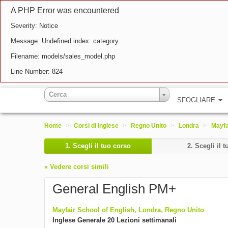
A PHP Error was encountered
Severity: Notice
Message: Undefined index: category
Filename: models/sales_model.php
Line Number: 824
Cerca
SFOGLIARE
Home
>
Corsi di Inglese
>
Regno Unito
>
Londra
>
Mayfa
1.
Scegli il tuo corso
2.
Scegli il t
« Vedere corsi simili
General English PM+
Mayfair School of English, Londra, Regno Unito
Inglese Generale 20 Lezioni settimanali