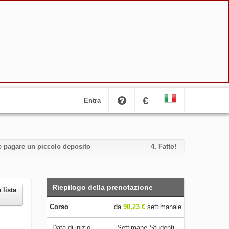
€
Entra
i e pagare un piccolo deposito
4.
Fatto!
Riepilogo della prenotazione
 lista
Corso
da
90,23 €
settimanale
Data di inizio
Settimane
Studenti